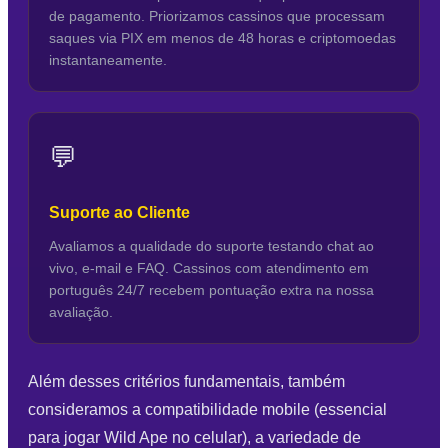
de pagamento. Priorizamos cassinos que processam
saques via PIX em menos de 48 horas e criptomoedas
instantaneamente.
💬
Suporte ao Cliente
Avaliamos a qualidade do suporte testando chat ao
vivo, e-mail e FAQ. Cassinos com atendimento em
português 24/7 recebem pontuação extra na nossa
avaliação.
Além desses critérios fundamentais, também
consideramos a compatibilidade mobile (essencial
para jogar
Wild Ape
no celular), a variedade de