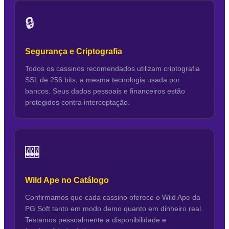
🔒
Segurança e Criptografia
Todos os cassinos recomendados utilizam criptografia
SSL de 256 bits, a mesma tecnologia usada por
bancos. Seus dados pessoais e financeiros estão
protegidos contra interceptação.
🎰
Wild Ape no Catálogo
Confirmamos que cada cassino oferece o Wild Ape da
PG Soft tanto em modo demo quanto em dinheiro real.
Testamos pessoalmente a disponibilidade e