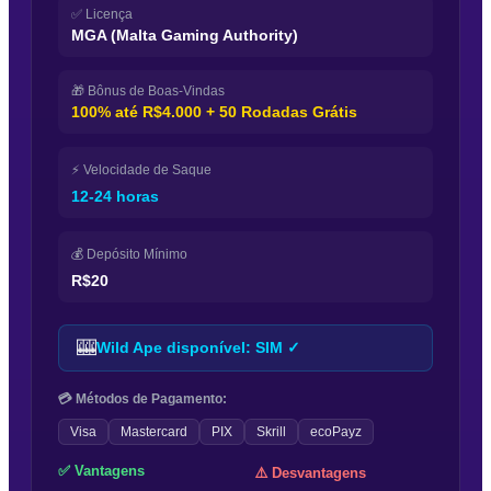
✅ Licença
MGA (Malta Gaming Authority)
🎁 Bônus de Boas-Vindas
100% até R$4.000 + 50 Rodadas Grátis
⚡ Velocidade de Saque
12-24 horas
💰 Depósito Mínimo
R$20
🎰
Wild Ape
disponível: SIM ✓
💳 Métodos de Pagamento:
Visa
Mastercard
PIX
Skrill
ecoPayz
✅ Vantagens
⚠️ Desvantagens