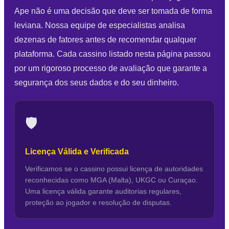
Ape
não é uma decisão que deve ser tomada de forma
leviana. Nossa equipe de especialistas analisa
dezenas de fatores antes de recomendar qualquer
plataforma. Cada cassino listado nesta página passou
por um rigoroso processo de avaliação que garante a
segurança dos seus dados e do seu dinheiro.
🛡️
Licença Válida e Verificada
Verificamos se o cassino possui licença de autoridades
reconhecidas como MGA (Malta), UKGC ou Curaçao.
Uma licença válida garante auditorias regulares,
proteção ao jogador e resolução de disputas.