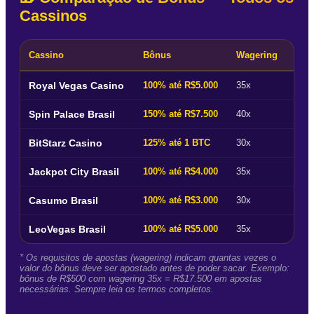
Cassinos
Cassino
Bônus
Wagering
Rod
Royal Vegas Casino
100% até R$5.000
35x
200
Spin Palace Brasil
150% até R$7.500
40x
100
BitStarz Casino
125% até 1 BTC
30x
180
Jackpot City Brasil
100% até R$4.000
35x
50
Casumo Brasil
100% até R$3.000
30x
120
LeoVegas Brasil
100% até R$5.000
35x
150
* Os requisitos de apostas (wagering) indicam quantas vezes o
valor do bônus deve ser apostado antes de poder sacar. Exemplo:
bônus de R$500 com wagering 35x = R$17.500 em apostas
necessárias. Sempre leia os termos completos.