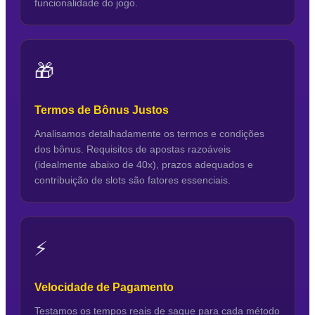
funcionalidade do jogo.
🎁
Termos de Bônus Justos
Analisamos detalhadamente os termos e condições
dos bônus. Requisitos de apostas razoáveis
(idealmente abaixo de 40x), prazos adequados e
contribuição de slots são fatores essenciais.
⚡
Velocidade de Pagamento
Testamos os tempos reais de saque para cada método