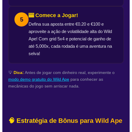
🎰
Comece a Jogar!
5
Defina sua aposta entre €0.20 e €100 e
aproveite a ação de volatilidade alta do Wild
Ape! Com grid 5x4 e potencial de ganho de
até 5,000x, cada rodada é uma aventura na
selva!
💡
Dica:
Antes de jogar com dinheiro real, experimente o
modo demo gratuito do
Wild Ape
para conhecer as
mecânicas do jogo sem arriscar nada.
🧠 Estratégia de Bônus para
Wild Ape