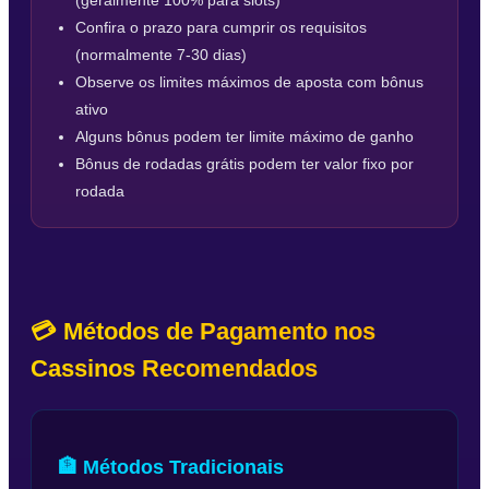
Confira o prazo para cumprir os requisitos
(normalmente 7-30 dias)
Observe os limites máximos de aposta com bônus
ativo
Alguns bônus podem ter limite máximo de ganho
Bônus de rodadas grátis podem ter valor fixo por
rodada
💳 Métodos de Pagamento nos
Cassinos Recomendados
🏦 Métodos Tradicionais