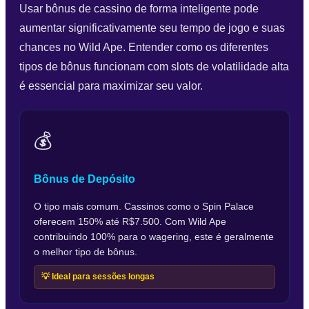
Usar bônus de cassino de forma inteligente pode
aumentar significativamente seu tempo de jogo e suas
chances no
Wild Ape
. Entender como os diferentes
tipos de bônus funcionam com slots de volatilidade
alta
é essencial para maximizar seu valor.
💰
Bônus de Depósito
O tipo mais comum. Cassinos como o Spin Palace
oferecem 150% até R$7.500. Com Wild Ape
contribuindo 100% para o wagering, este é geralmente
o melhor tipo de bônus.
💡
Ideal para sessões longas