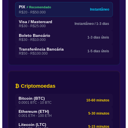
PIX
⚡ Recomendado
Instantâneo
R$20 - R$50.000
Visa / Mastercard
Instantâneo / 1-3 dias
R$30 - R$25.000
Boleto Bancário
1-3 dias úteis
R$30 - R$10.000
Transferência Bancária
1-5 dias úteis
R$50 - R$100.000
₿ Criptomoedas
Bitcoin (BTC)
10-60 minutos
0.0001 BTC - 10 BTC
Ethereum (ETH)
5-30 minutos
0.001 ETH - 100 ETH
Litecoin (LTC)
5-15 minutos