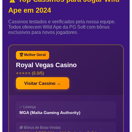
Ape
em 2024
Cassinos testados e verificados pela nossa equipe.
Todos oferecem
Wild Ape
da
PG Soft
com bônus
exclusivos para novos jogadores.
🏆 Melhor Geral
Royal Vegas Casino
⭐⭐⭐⭐⭐
(
5.0/5
)
Visitar Cassino →
✅ Licença
MGA (Malta Gaming Authority)
🎁 Bônus de Boas-Vindas