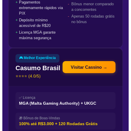
+
Pagamentos
-
Bônus menor comparado
extremamente rápidos via
a concorrentes
PIX
-
Apenas 50 rodadas grátis
+
Depósito mínimo
no bônus
acessível de R$20
+
Licença MGA garante
máxima segurança
🎮 Melhor Experiência
Casumo Brasil
Visitar Cassino →
⭐⭐⭐⭐
(
4.0/5
)
✅ Licença
MGA (Malta Gaming Authority) + UKGC
🎁 Bônus de Boas-Vindas
100% até R$3.000 + 120 Rodadas Grátis