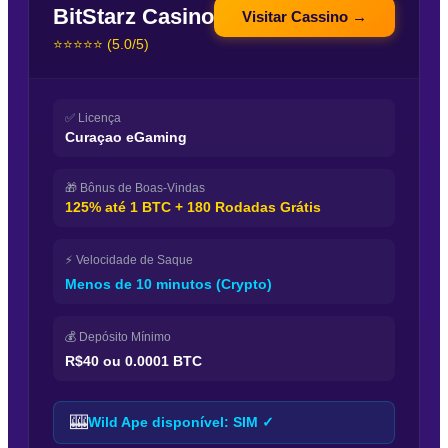
BitStarz Casino
Visitar Cassino →
⭐⭐⭐⭐⭐
(
5.0/5
)
✅ Licença
Curaçao eGaming
🎁 Bônus de Boas-Vindas
125% até 1 BTC + 180 Rodadas Grátis
⚡ Velocidade de Saque
Menos de 10 minutos (Crypto)
💰 Depósito Mínimo
R$40 ou 0.0001 BTC
🎰
Wild Ape
disponível: SIM ✓