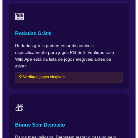
🎰
Rodadas Grátis
Rodadas grátis podem estar disponíveis
especificamente para jogos PG Soft. Verifique se o
Wild Ape está na lista de jogos elegíveis antes de
ativar.
💡
Verifique jogos elegíveis
🎁
Bônus Sem Depósito
Raros mas valiosos. Permitem testar o cassino sem