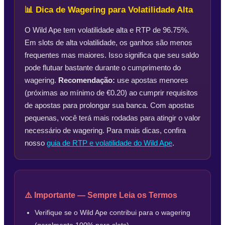
📊 Dica de Wagering para Volatilidade
Alta
O
Wild Ape
tem volatilidade
alta
e RTP de
96.75%
.
Em slots de alta volatilidade, os ganhos são menos
frequentes mas maiores. Isso significa que seu saldo
pode flutuar bastante durante o cumprimento do
wagering.
Recomendação:
use apostas menores
(próximas ao mínimo de
€0.20
) ao cumprir requisitos
de apostas para prolongar sua banca. Com apostas
pequenas, você terá mais rodadas para atingir o valor
necessário de wagering. Para mais dicas, confira
nosso
guia de RTP e volatilidade do
Wild Ape
.
⚠️ Importante — Sempre Leia os Termos
Verifique se o
Wild Ape
contribui para o wagering
(geralmente 100% para slots)