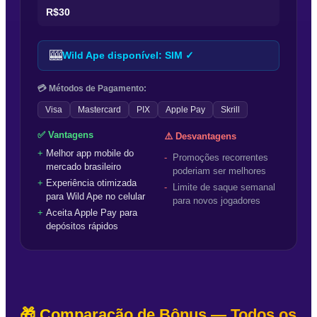
R$30
🎰
Wild Ape
disponível: SIM ✓
💳 Métodos de Pagamento:
Visa
Mastercard
PIX
Apple Pay
Skrill
✅ Vantagens
⚠️ Desvantagens
+
Melhor app mobile do
-
Promoções recorrentes
mercado brasileiro
poderiam ser melhores
+
Experiência otimizada
-
Limite de saque semanal
para Wild Ape no celular
para novos jogadores
+
Aceita Apple Pay para
depósitos rápidos
🎁 Comparação de Bônus — Todos os