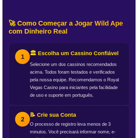
🚀 Como Começar a Jogar
Wild Ape
com Dinheiro Real
🏛️
Escolha um Cassino Confiável
1
Selecione um dos cassinos recomendados
acima. Todos foram testados e verificados
pela nossa equipe. Recomendamos o Royal
Vegas Casino para iniciantes pela facilidade
de uso e suporte em português.
📝
Crie sua Conta
2
O processo de registro leva menos de 3
minutos. Você precisará informar nome, e-