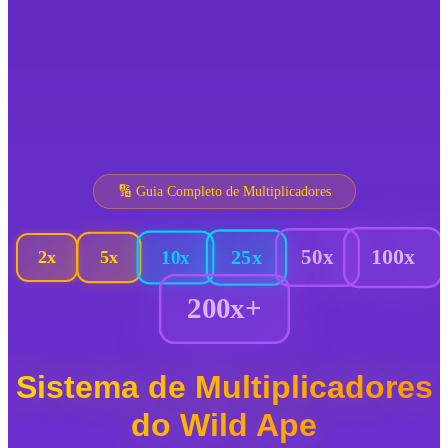
🔢 Guia Completo de Multiplicadores
100x
50x
25x
10x
5x
2x
200x+
Sistema de Multiplicadores
do Wild Ape