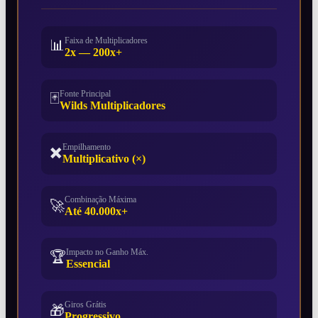
Faixa de Multiplicadores
📊
2x — 200x+
Fonte Principal
🃏
Wilds Multiplicadores
Empilhamento
✖️
Multiplicativo (×)
Combinação Máxima
🚀
Até 40.000x+
Impacto no Ganho Máx.
🏆
Essencial
Giros Grátis
🎁
Progressivo