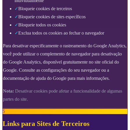
individualmente
✓
Bloqueie cookies de terceiros
✓
Bloqueie cookies de sites específicos
✓
Bloqueie todos os cookies
✓
Exclua todos os cookies ao fechar o navegador
Para desativar especificamente o rastreamento do Google Analytics,
você pode utilizar o complemento de navegador para desativação
do Google Analytics, disponível gratuitamente no site oficial do
Google. Consulte as configurações do seu navegador ou a
documentação de ajuda do Google para mais informações.
Nota:
Desativar cookies pode afetar a funcionalidade de algumas
partes do site.
5
Links para Sites de Terceiros