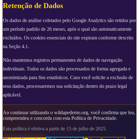
Retenção de Dados
Os dados de análise coletados pelo Google Analytics são retidos por
um período padrão de 26 meses, após o qual são automaticamente
excluídos. Os cookies essenciais do site expiram conforme descrito
na Seção 4.1.
Não mantemos registros permanentes de dados de navegação
individuais. Todos os dados são processados de forma agregada e
anonimizada para fins estatísticos. Caso você solicite a exclusão de
seus dados, processaremos sua solicitação dentro do prazo legal
aplicável.
Ao continuar utilizando o wildapedemo.org, você confirma que leu,
compreendeu e concorda com esta Política de Privacidade.
Esta política é efetiva a partir de 15 de julho de 2025.