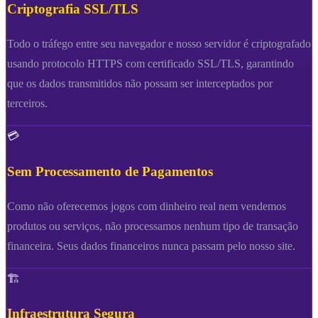
Criptografia SSL/TLS
Todo o tráfego entre seu navegador e nosso servidor é criptografado
usando protocolo HTTPS com certificado SSL/TLS, garantindo
que os dados transmitidos não possam ser interceptados por
terceiros.
💳
Sem Processamento de Pagamentos
Como não oferecemos jogos com dinheiro real nem vendemos
produtos ou serviços, não processamos nenhum tipo de transação
financeira. Seus dados financeiros nunca passam pelo nosso site.
🏗️
Infraestrutura Segura