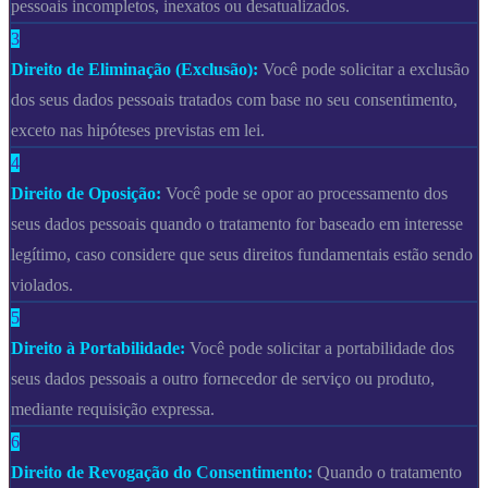
pessoais incompletos, inexatos ou desatualizados.
3
Direito de Eliminação (Exclusão)
:
Você pode solicitar a exclusão
dos seus dados pessoais tratados com base no seu consentimento,
exceto nas hipóteses previstas em lei.
4
Direito de Oposição
:
Você pode se opor ao processamento dos
seus dados pessoais quando o tratamento for baseado em interesse
legítimo, caso considere que seus direitos fundamentais estão sendo
violados.
5
Direito à Portabilidade
:
Você pode solicitar a portabilidade dos
seus dados pessoais a outro fornecedor de serviço ou produto,
mediante requisição expressa.
6
Direito de Revogação do Consentimento
:
Quando o tratamento