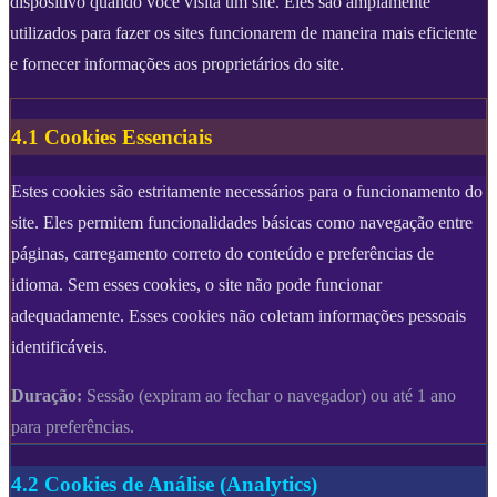
dispositivo quando você visita um site. Eles são amplamente
utilizados para fazer os sites funcionarem de maneira mais eficiente
e fornecer informações aos proprietários do site.
4.1 Cookies Essenciais
Estes cookies são estritamente necessários para o funcionamento do
site. Eles permitem funcionalidades básicas como navegação entre
páginas, carregamento correto do conteúdo e preferências de
idioma. Sem esses cookies, o site não pode funcionar
adequadamente. Esses cookies não coletam informações pessoais
identificáveis.
Duração:
Sessão (expiram ao fechar o navegador) ou até 1 ano
para preferências.
4.2 Cookies de Análise (Analytics)