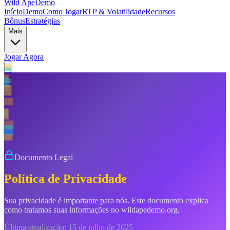
Wild Ape
Demo
Início
Demo
Como Jogar
RTP & Volatilidade
Recursos
Bônus
Estratégias
Mais
Jogar Agora
Documento Legal
Política de Privacidade
Sua privacidade é importante para nós. Este documento explica
como tratamos suas informações no wildapedemo.org.
Última atualização: 15 de julho de 2025