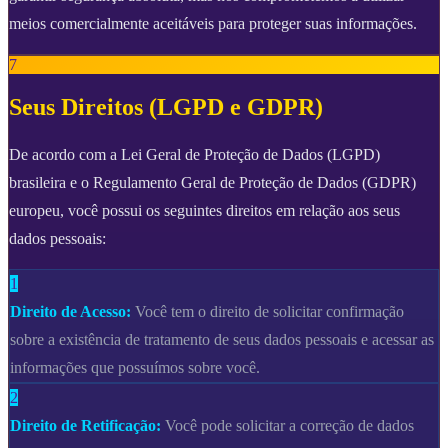
meios comercialmente aceitáveis para proteger suas informações.
7
Seus Direitos (LGPD e GDPR)
De acordo com a Lei Geral de Proteção de Dados (LGPD)
brasileira e o Regulamento Geral de Proteção de Dados (GDPR)
europeu, você possui os seguintes direitos em relação aos seus
dados pessoais:
1
Direito de Acesso
:
Você tem o direito de solicitar confirmação
sobre a existência de tratamento de seus dados pessoais e acessar as
informações que possuímos sobre você.
2
Direito de Retificação
:
Você pode solicitar a correção de dados