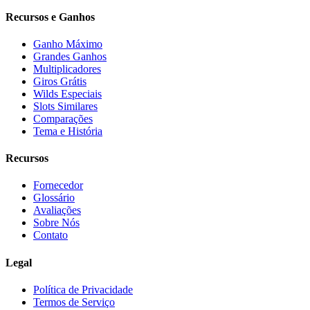
Recursos e Ganhos
Ganho Máximo
Grandes Ganhos
Multiplicadores
Giros Grátis
Wilds Especiais
Slots Similares
Comparações
Tema e História
Recursos
Fornecedor
Glossário
Avaliações
Sobre Nós
Contato
Legal
Política de Privacidade
Termos de Serviço