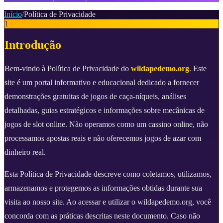
Início
/
Política de Privacidade
1
Introdução
Bem-vindo à Política de Privacidade do
wildapedemo.org
. Este
site é um portal informativo e educacional dedicado a fornecer
demonstrações gratuitas de jogos de caça-níqueis, análises
detalhadas, guias estratégicos e informações sobre mecânicas de
jogos de slot online. Não operamos como um cassino online, não
processamos apostas reais e não oferecemos jogos de azar com
dinheiro real.
Esta Política de Privacidade descreve como coletamos, utilizamos,
armazenamos e protegemos as informações obtidas durante sua
visita ao nosso site. Ao acessar e utilizar o wildapedemo.org, você
concorda com as práticas descritas neste documento. Caso não