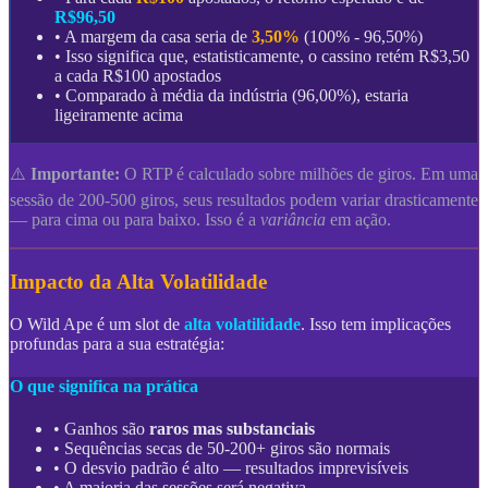
R$96,50
• A margem da casa seria de
3,50%
(100% - 96,50%)
• Isso significa que, estatisticamente, o cassino retém R$3,50
a cada R$100 apostados
• Comparado à média da indústria (96,00%), estaria
ligeiramente acima
⚠️
Importante:
O RTP é calculado sobre milhões de giros. Em uma
sessão de 200-500 giros, seus resultados podem variar drasticamente
— para cima ou para baixo. Isso é a
variância
em ação.
Impacto da Alta Volatilidade
O Wild Ape é um slot de
alta volatilidade
. Isso tem implicações
profundas para a sua estratégia:
O que significa na prática
• Ganhos são
raros mas substanciais
• Sequências secas de 50-200+ giros são normais
• O desvio padrão é alto — resultados imprevisíveis
• A maioria das sessões será negativa