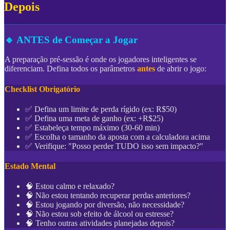
Depois
🔹 ANTES de Começar a Jogar
A preparação pré-sessão é onde os jogadores inteligentes se
diferenciam. Defina todos os parâmetros
antes
de abrir o jogo:
Checklist Obrigatório
✅ Defina um limite de perda rígido (ex: R$50)
✅ Defina uma meta de ganho (ex: +R$25)
✅ Estabeleça tempo máximo (30-60 min)
✅ Escolha o tamanho da aposta com a calculadora acima
✅ Verifique: "Posso perder TUDO isso sem impacto?"
Estado Mental
🧠 Estou calmo e relaxado?
🧠 Não estou tentando recuperar perdas anteriores?
🧠 Estou jogando por diversão, não necessidade?
🧠 Não estou sob efeito de álcool ou estresse?
🧠 Tenho outras atividades planejadas depois?