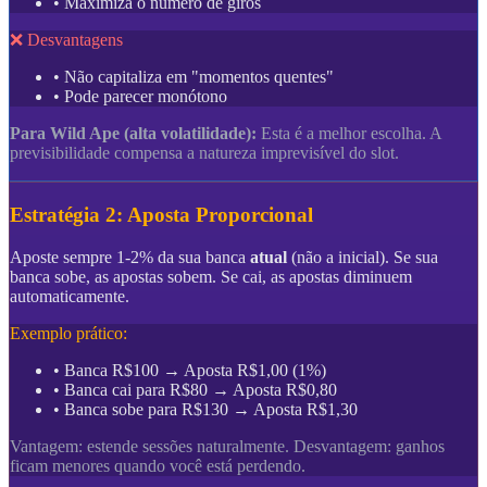
• Maximiza o número de giros
❌ Desvantagens
• Não capitaliza em "momentos quentes"
• Pode parecer monótono
Para Wild Ape (alta volatilidade):
Esta é a melhor escolha. A
previsibilidade compensa a natureza imprevisível do slot.
Estratégia 2: Aposta Proporcional
Aposte sempre 1-2% da sua banca
atual
(não a inicial). Se sua
banca sobe, as apostas sobem. Se cai, as apostas diminuem
automaticamente.
Exemplo prático:
• Banca R$100 → Aposta R$1,00 (1%)
• Banca cai para R$80 → Aposta R$0,80
• Banca sobe para R$130 → Aposta R$1,30
Vantagem: estende sessões naturalmente. Desvantagem: ganhos
ficam menores quando você está perdendo.