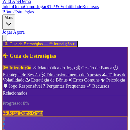
Wild Ape
Demo
Início
Demo
Como Jogar
RTP & Volatilidade
Recursos
Bônus
Estratégias
Mais
Jogar Agora
🎯 Guia de Estratégias —
🎯 Introdução
▼
🎯 Guia de Estratégias
🎯 Introdução
📐 Matemática do Jogo
💰 Gestão de Banca
⏱️
Estratégia de Sessão
🎲 Dimensionamento de Apostas
🌊 Táticas de
Volatilidade
🎁 Estratégia de Bônus
❌ Erros Comuns
🧠 Psicologia
🛡️ Jogo Responsável
❓ Perguntas Frequentes
🔗 Recursos
Relacionados
Progresso:
8
%
🎰 Jogar Demo Grátis