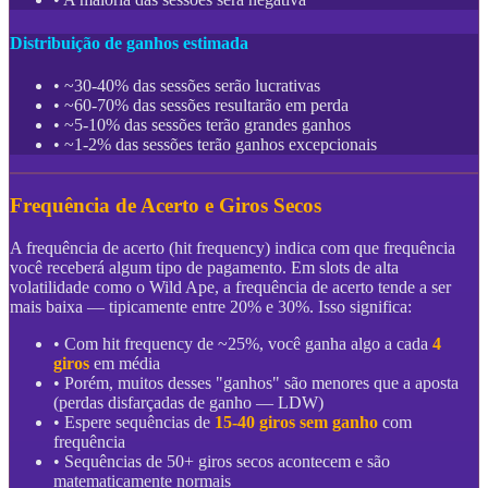
Distribuição de ganhos estimada
• ~30-40% das sessões serão lucrativas
• ~60-70% das sessões resultarão em perda
• ~5-10% das sessões terão grandes ganhos
• ~1-2% das sessões terão ganhos excepcionais
Frequência de Acerto e Giros Secos
A frequência de acerto (hit frequency) indica com que frequência
você receberá algum tipo de pagamento. Em slots de alta
volatilidade como o Wild Ape, a frequência de acerto tende a ser
mais baixa — tipicamente entre 20% e 30%. Isso significa:
• Com hit frequency de ~25%, você ganha algo a cada
4
giros
em média
• Porém, muitos desses "ganhos" são menores que a aposta
(perdas disfarçadas de ganho — LDW)
• Espere sequências de
15-40 giros sem ganho
com
frequência
• Sequências de 50+ giros secos acontecem e são
matematicamente normais