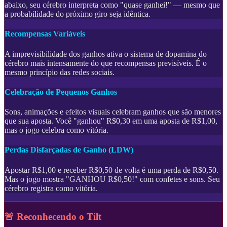
abaixo, seu cérebro interpreta como "quase ganhei!" — mesmo que
a probabilidade do próximo giro seja idêntica.
Recompensas Variáveis
A imprevisibilidade dos ganhos ativa o sistema de dopamina do
cérebro mais intensamente do que recompensas previsíveis. É o
mesmo princípio das redes sociais.
Celebração de Pequenos Ganhos
Sons, animações e efeitos visuais celebram ganhos que são menores
que sua aposta. Você "ganhou" R$0,30 em uma aposta de R$1,00,
mas o jogo celebra como vitória.
Perdas Disfarçadas de Ganho (LDW)
Apostar R$1,00 e receber R$0,50 de volta é uma perda de R$0,50.
Mas o jogo mostra "GANHOU R$0,50!" com confetes e sons. Seu
cérebro registra como vitória.
🚨 Reconhecendo o Tilt