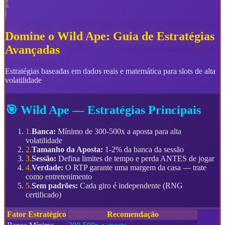
Domine o Wild Ape: Guia de Estratégias
Avançadas
Estratégias baseadas em dados reais e matemática para slots de alta
volatilidade
🎯 Wild Ape — Estratégias Principais
1.
Banca:
Mínimo de 300-500x a aposta para alta
volatilidade
2.
Tamanho da Aposta:
1-2% da banca da sessão
3.
Sessão:
Defina limites de tempo e perda ANTES de jogar
4.
Verdade:
O RTP garante uma margem da casa — trate
como entretenimento
5.
Sem padrões:
Cada giro é independente (RNG
certificado)
Fator Estratégico
Recomendação