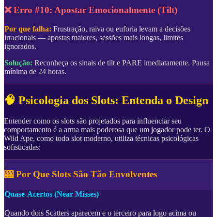
❌ Erro #
10
:
Apostar Emocionalmente (Tilt)
Por que falha:
Frustração, raiva ou euforia levam a decisões
irracionais — apostas maiores, sessões mais longas, limites
ignorados.
Solução:
Reconheça os sinais de tilt e PARE imediatamente. Pausa
mínima de 24 horas.
🧠 Psicologia dos Slots: Entenda o Design
Entender como os slots são projetados para influenciar seu
comportamento é a arma mais poderosa que um jogador pode ter. O
Wild Ape, como todo slot moderno, utiliza técnicas psicológicas
sofisticadas:
🎰 Por Que Slots São Tão Envolventes
Quase-Acertos (Near Misses)
Quando dois Scatters aparecem e o terceiro para logo acima ou