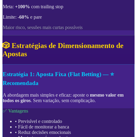
Meta:
+100%
com trailing stop
Limite:
-60%
e pare
Maior risco, sessões mais curtas possíveis
🎲 Estratégias de Dimensionamento de
Apostas
Estratégia 1: Aposta Fixa (Flat Betting) — ⭐
Recomendada
A abordagem mais simples e eficaz: aposte o
mesmo valor em
todos os giros
. Sem variação, sem complicação.
✅ Vantagens
• Previsível e controlado
• Fácil de monitorar a banca
• Reduz decisões emocionais